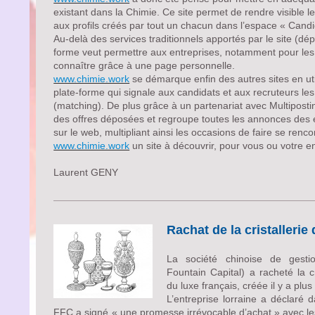
existant dans la Chimie. Ce site permet de rendre visible l
aux profils créés par tout un chacun dans l’espace « Candi
Au-delà des services traditionnels apportés par le site (dépô
forme veut permettre aux entreprises, notamment pour les p
connaître grâce à une page personnelle.
www.chimie.work
se démarque enfin des autres sites en uti
plate-forme qui signale aux candidats et aux recruteurs les 
(matching). De plus grâce à un partenariat avec Multiposting
des offres déposées et regroupe toutes les annonces des e
sur le web, multipliant ainsi les occasions de faire se renco
www.chimie.work
un site à découvrir, pour vous ou votre e
Laurent GENY
Rachat de la cristallerie
La société chinoise de gesti
Fountain Capital) a racheté la c
du luxe français, créée il y a plu
L’entreprise lorraine a déclar
FFC a signé « une promesse irrévocable d’achat » avec le