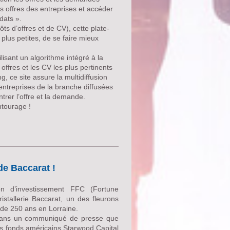
es offres des entreprises et accéder
dats ».
ts d’offres et de CV), cette plate-
lus petites, de se faire mieux
lisant un algorithme intégré à la
offres et les CV les plus pertinents
, ce site assure la multidiffusion
ntreprises de la branche diffusées
ntrer l’offre et la demande.
ntourage !
 de Baccarat !
on d’investissement FFC (Fortune
ristallerie Baccarat, un des fleurons
s de 250 ans en Lorraine.
é dans un communiqué de presse que
s fonds américains Starwood Capital