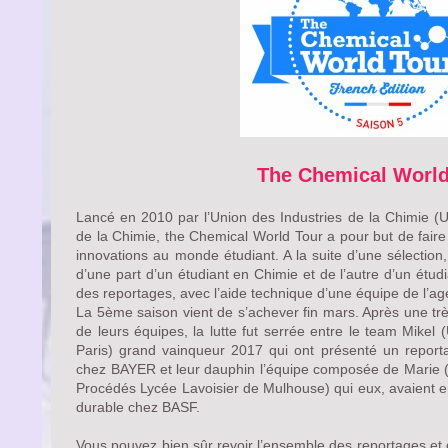
The Chemical World
Lancé en 2010 par l’Union des Industries de la Chimie (U
de la Chimie, the Chemical World Tour a pour but de faire 
innovations au monde étudiant. A la suite d’une sélectio
d’une part d’un étudiant en Chimie et de l’autre d’un étud
des reportages, avec l’aide technique d’une équipe de l’a
La 5ème saison vient de s’achever fin mars. Après une trè
de leurs équipes, la lutte fut serrée entre le team Mikel 
Paris) grand vainqueur 2017 qui ont présenté un report
chez BAYER et leur dauphin l’équipe composée de Marie (I
Procédés Lycée Lavoisier de Mulhouse) qui eux, avaient en
durable chez BASF.
Vous pouvez bien sûr revoir l’ensemble des reportages et