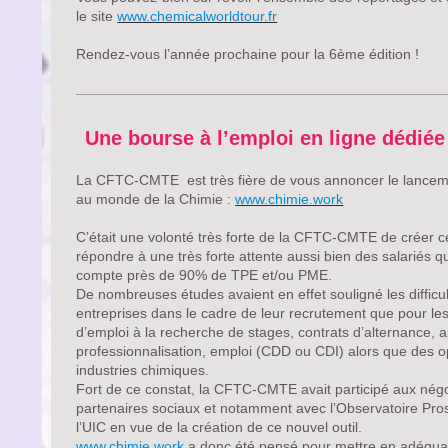
le site
www.chemicalworldtour.fr
Rendez-vous l’année prochaine pour la 6ème édition !
Une bourse à l’emploi en ligne dédié
La CFTC-CMTE est très fière de vous annoncer le lanceme
au monde de la Chimie :
www.chimie.work
C’était une volonté très forte de la CFTC-CMTE de créer ce
répondre à une très forte attente aussi bien des salariés q
compte près de 90% de TPE et/ou PME.
De nombreuses études avaient en effet souligné les difficu
entreprises dans le cadre de leur recrutement que pour l
d’emploi à la recherche de stages, contrats d’alternance, 
professionnalisation, emploi (CDD ou CDI) alors que des op
industries chimiques.
Fort de ce constat, la CFTC-CMTE avait participé aux négoc
partenaires sociaux et notamment avec l’Observatoire Prosp
l’UIC en vue de la création de ce nouvel outil.
www.chimie.work
a donc été pensé pour mettre en adéquat